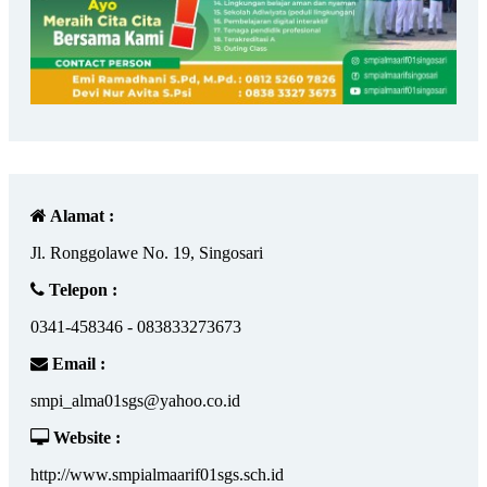
Alamat :
Jl. Ronggolawe No. 19, Singosari
Telepon :
0341-458346 - 083833273673
Email :
smpi_alma01sgs@yahoo.co.id
Website :
http://www.smpialmaarif01sgs.sch.id