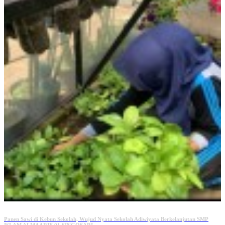
Panen Sawi di Kebun Sekolah, Wujud Nyata Sekolah Adiwiyata Berkelanjutan SMP
ISLAM ALMAARIF 01 SINGOSARI