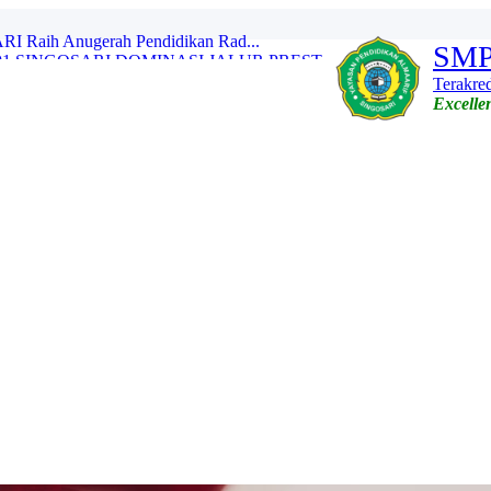
 SINGOSARI DOMINASI JALUR PREST...
SMP
s Psikologi Siswa Baru Ta...
an Persiapan Pembelajaran ...
Terakred
OSARI: Menguatkan Komitmen,...
Excellen
osari Gaungkan Kampanye...
ALMAARIF 01 SINGOSARI SULAP TU...
ALMAARIF 01 SINGOSARI SULAP KE...
ALMAARIF 01 SINGOSARI OLAH ALO...
ta Sekolah Adiwiyata B...
aih Anugerah Pendidikan Rad...