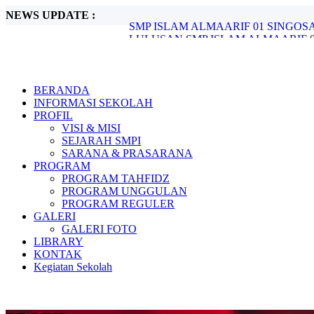
NEWS UPDATE :
LULUSAN SMP ISLAM ALMAARIF 01
SMPI ALMAARIF 01 SINGOSARI Gelar Te
SMPI ALMAARIF 01 SINGOSARI Matangk
Rapat Kerja SMPI ALMAARIF 01 SING
Kader Adiwiyata SMPI Almaarif 01 Sing
INOVASI ADIWIYATA: SISWA SMPI 
BERANDA
INOVASI ADIWIYATA: SISWA SMPI 
INFORMASI SEKOLAH
INOVASI ADIWIYATA: SISWA SMPI 
PROFIL
Panen Sawi di Kebun Sekolah, Wujud Nya
VISI & MISI
SMP ISLAM ALMAARIF 01 SINGOSARI R
SEJARAH SMPI
SARANA & PRASARANA
PROGRAM
PROGRAM TAHFIDZ
PROGRAM UNGGULAN
PROGRAM REGULER
GALERI
GALERI FOTO
LIBRARY
KONTAK
Kegiatan Sekolah