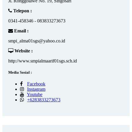
Jl. Ronggolawe No. 19, Singosari
Telepon :
0341-458346 - 083833273673
Email :
smpi_alma01sgs@yahoo.co.id
Website :
http://www.smpialmaarif01sgs.sch.id
Media Sosial :
Facebook
Instagram
Youtube
+6283833273673