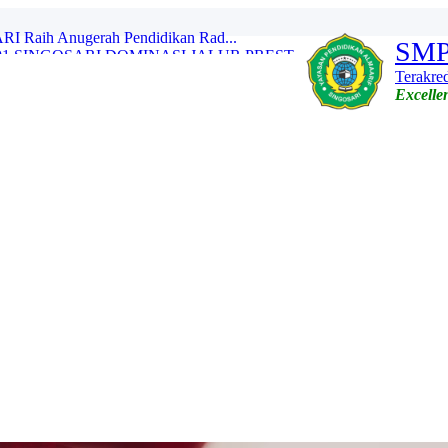
 SINGOSARI DOMINASI JALUR PREST...
SMP
s Psikologi Siswa Baru Ta...
an Persiapan Pembelajaran ...
Terakred
OSARI: Menguatkan Komitmen,...
Excellen
osari Gaungkan Kampanye...
ALMAARIF 01 SINGOSARI SULAP TU...
ALMAARIF 01 SINGOSARI SULAP KE...
ALMAARIF 01 SINGOSARI OLAH ALO...
ta Sekolah Adiwiyata B...
aih Anugerah Pendidikan Rad...