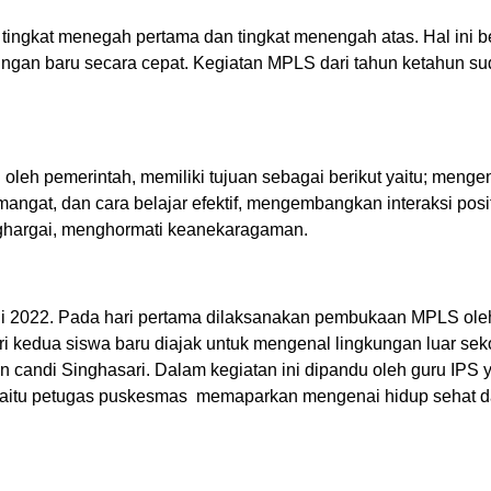
 tingkat menegah pertama dan tingkat menengah atas. Hal ini 
ngan baru secara cepat. Kegiatan MPLS dari tahun ketahun suda
leh pemerintah, memiliki tujuan sebagai berikut yaitu; mengen
ngat, dan cara belajar efektif, mengembangkan interaksi posi
menghargai, menghormati keanekaragaman.
li 2022. Pada hari pertama dilaksanakan pembukaan MPLS oleh
ri kedua siswa baru diajak untuk mengenal lingkungan luar se
andi Singhasari. Dalam kegiatan ini dipandu oleh guru IPS ya
luar yaitu petugas puskesmas memaparkan mengenai hidup s