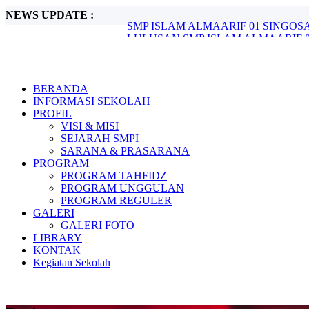
NEWS UPDATE :
LULUSAN SMP ISLAM ALMAARIF 01
SMPI ALMAARIF 01 SINGOSARI Gelar Te
SMPI ALMAARIF 01 SINGOSARI Matangk
Rapat Kerja SMPI ALMAARIF 01 SING
Kader Adiwiyata SMPI Almaarif 01 Sing
INOVASI ADIWIYATA: SISWA SMPI 
BERANDA
INOVASI ADIWIYATA: SISWA SMPI 
INFORMASI SEKOLAH
INOVASI ADIWIYATA: SISWA SMPI 
PROFIL
Panen Sawi di Kebun Sekolah, Wujud Nya
VISI & MISI
SMP ISLAM ALMAARIF 01 SINGOSARI R
SEJARAH SMPI
SARANA & PRASARANA
PROGRAM
PROGRAM TAHFIDZ
PROGRAM UNGGULAN
PROGRAM REGULER
GALERI
GALERI FOTO
LIBRARY
KONTAK
Kegiatan Sekolah