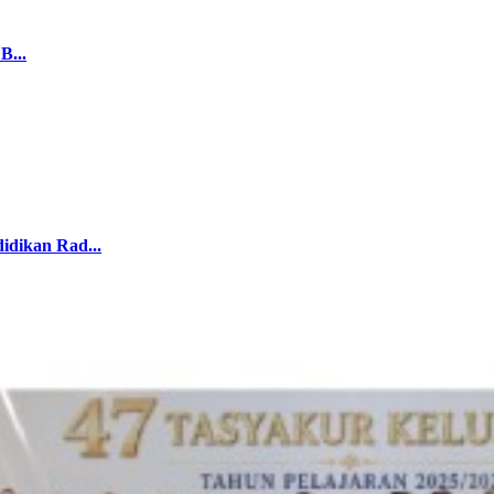
B...
ikan Rad...